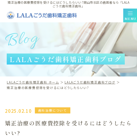
矯正治療の医療費控除を受けるにはどうしたらいい?岡山市北区の歯医者なら「LALA
ごうだ歯科矯正歯科」
MENU
Blog
Clinic Contents
ホーム
LALAごうだ歯科矯正歯科ブログ
コンセプト
ドクター紹介
料金表
LALAごうだ歯科矯正歯科 ホーム
LALAごうだ歯科矯正歯科ブログ
矯正治療の医療費控除を受けるにはどうしたらいい?
採用情報
アクセス・医院案内
LINE相談
2025.02.10
歯科治療について
ブログ
矯正治療の医療費控除を受けるにはどうしたら
プライバシーポリシー
いい?