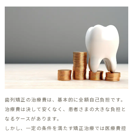
Treatment Contents
一般歯科
小児歯科・小児矯正
矯正歯科
歯周病治療
審美歯科・ホワイトニング
インプラント
入れ歯治療
訪問歯科診療
086-363-1811
歯列矯正の治療費は、基本的に全額自己負担です。
休診日
水曜日・日曜日・祝日
治療費は決して安くなく、患者さまの大きな負担と
なるケースがあります。
WEB予約
しかし、一定の条件を満たす矯正治療では医療費控