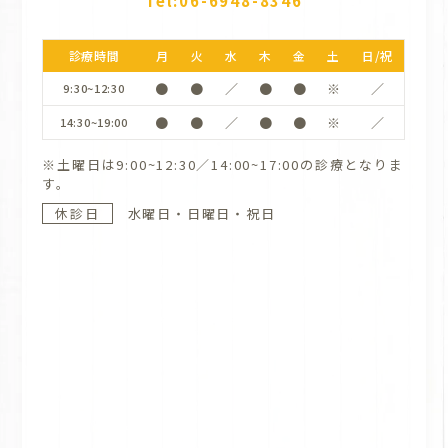
Tel:06-6948-8346
診療時間
月
火
水
木
金
土
日/祝
●
●
／
●
●
※
／
9:30~12:30
●
●
／
●
●
※
／
14:30~19:00
※土曜日は9:00~12:30／14:00~17:00の診療となりま
す。
休診日
水曜日・日曜日・祝日