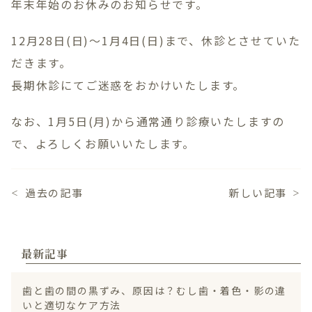
年末年始のお休みのお知らせです。
Treatment Contents
12月28日(日)〜1月4日(日)まで、休診とさせていた
一般歯科
だきます。
小児歯科・小児矯正
矯正歯科
長期休診にてご迷惑をおかけいたします‍。
歯周病治療
なお、1月5日(月)から通常通り診療いたしますの
審美歯科・ホワイトニング
インプラント
で、よろしくお願いいたします。
入れ歯治療
訪問歯科診療
過去の記事
新しい記事
＜
＞
086-363-1811
休診日
水曜日・日曜日・祝日
最新記事
歯と歯の間の黒ずみ、原因は？むし歯・着色・影の違
WEB予約
いと適切なケア方法