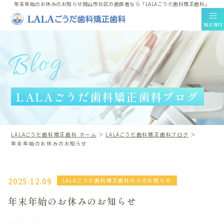
年末年始のお休みのお知らせ岡山市北区の歯医者なら「LALAごうだ歯科矯正歯科」
MENU
Blog
Clinic Contents
ホーム
LALAごうだ歯科矯正歯科ブログ
コンセプト
ドクター紹介
料金表
LALAごうだ歯科矯正歯科 ホーム
LALAごうだ歯科矯正歯科ブログ
年末年始のお休みのお知らせ
採用情報
アクセス・医院案内
LINE相談
2025.12.09
LALAごうだ歯科矯正歯科からのお知らせ
ブログ
年末年始のお休みのお知らせ
プライバシーポリシー