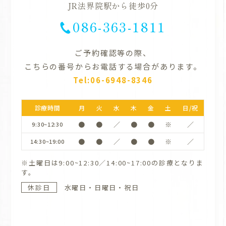
JR法界院駅から徒歩0分
086-363-1811
ご予約確認等の際、
こちらの番号からお電話する場合があります。
Tel:06-6948-8346
診療時間
月
火
水
木
金
土
日/祝
●
●
／
●
●
※
／
9:30~12:30
●
●
／
●
●
※
／
14:30~19:00
※土曜日は9:00~12:30／14:00~17:00の診療となりま
す。
休診日
水曜日・日曜日・祝日