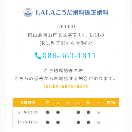
〒700-0011
岡山県岡山市北区学南町3丁目11-6
JR法界院駅から徒歩0分
086-363-1811
ご予約確認等の際、
こちらの番号からお電話する場合があります。
Tel:06-6948-8346
診療時間
月
火
水
木
金
土
日/祝
●
●
／
●
●
※
／
9:30~12:30
●
●
／
●
●
※
／
14:30~19:00