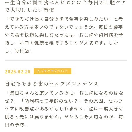
一生自分の歯で食べるためには？毎日の口腔ケア
Treatment Contents
で大切にしたい習慣
「できるだけ長く自分の歯で食事を楽しみたい」と考
一般歯科
えている方は多いのではないでしょうか。毎日の食事
小児歯科・小児矯正
や会話を快適に楽しむためには、むし歯や歯周病を予
矯正歯科
防し、お口の健康を維持することが大切です。しか
歯周病治療
し、毎日歯...
審美歯科・ホワイトニング
インプラント
入れ歯治療
2026.02.20
セルフケアについて
訪問歯科診療
自宅でできる歯のセルフメンテナンス
086-363-1811
「毎日ちゃんと磨いているのに、むし歯になるのはな
ぜ？」「歯周病って年齢のせい？」その原因、セルフ
休診日
水曜日・日曜日・祝日
ケアに改善点があるかもしれません。歯は一度大きく
削ると元には戻りません。だからこそ大切なのが、毎
WEB予約
日の予防...