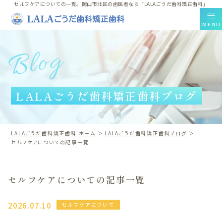
セルフケアについての一覧。岡山市北区の歯医者なら「LALAごうだ歯科矯正歯科」
MENU
Blog
Clinic Contents
ホーム
LALAごうだ歯科矯正歯科ブログ
コンセプト
ドクター紹介
料金表
LALAごうだ歯科矯正歯科 ホーム
LALAごうだ歯科矯正歯科ブログ
セルフケアについての記事一覧
採用情報
アクセス・医院案内
LINE相談
セルフケアについての記事一覧
ブログ
プライバシーポリシー
2026.07.10
セルフケアについて