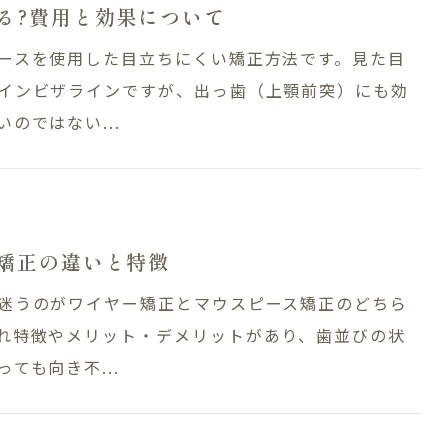
る?費用と効果について
ースを使用した目立ちにくい矯正方法です。見た目
インビザラインですが、出っ歯（上顎前突）にも効
のではない...
矯正の違いと特徴
Treatment Cont
迷うのがワイヤー矯正とマウスピース矯正のどちら
れ特徴やメリット・デメリットがあり、歯並びの状
ス・医院案内
一般歯科
ても向き不...
相談
小児歯科・小児矯正
矯正歯科