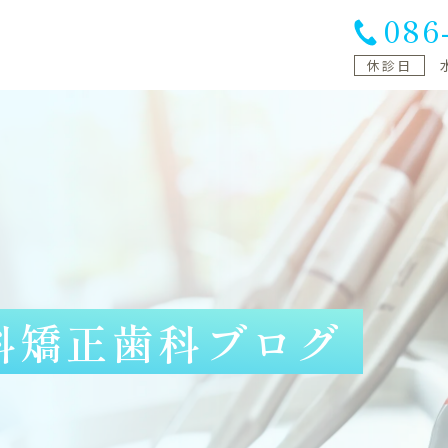
086
休診日
科矯正歯科
ブログ