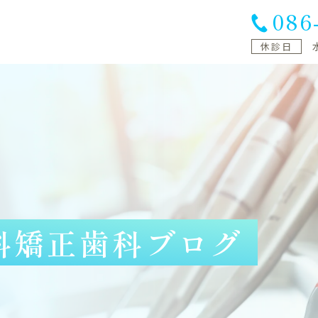
086
休診日
科矯正歯科
ブログ