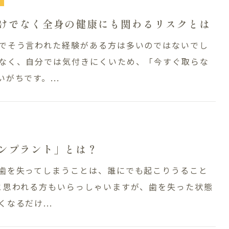
けでなく全身の健康にも関わるリスクとは
でそう言われた経験がある方は多いのではないでし
なく、自分では気付きにくいため、「今すぐ取らな
がちです。...
Treatment Cont
ンプラント」とは？
歯を失ってしまうことは、誰にでも起こりうること
ス・医院案内
一般歯科
と思われる方もいらっしゃいますが、歯を失った状態
相談
小児歯科・小児矯正
なるだけ...
矯正歯科