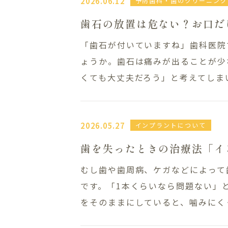
2026.06.12
予防歯科・歯のクリーニング
歯石の放置は危ない？お口だ
「歯石が付いていますね」歯科医院
ょうか。歯石は痛みが出ることが少
くても大丈夫だろう」と考えてしまい
2026.05.27
インプラントについて
Clinic Contents
歯を失ったときの治療法「イ
むし歯や歯周病、ケガなどによって
ホーム
アクセ
です。「1本くらいなら問題ない」
コンセプト
LINE
をそのままにしていると、噛みにくく
ドクター紹介
ブログ