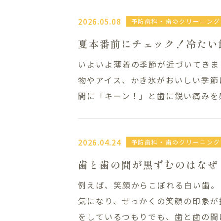
料金表
プライ
採用情報
2026.05.08
予防歯科・歯のクリーニング
夏本番前にチェック！冷たい
086-363-
いよいよ薄着の季節が近づいてきま
物やアイス、かき氷がおいしい季節
水曜日・日曜日・
休診日
間に「キーン！」と歯に鋭い痛みを感
2026.04.24
予防歯科・歯のクリーニング
歯と歯の間が黒ずむのはなぜ
例えば、笑顔からこぼれる白い歯。
気になり、せっかくの笑顔の印象が
をしているつもりでも、歯と歯の間は